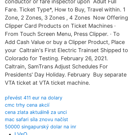
conductor or fare inspector upon Adult Full
Fare. Ticket Type*, How to Buy, Travel within. 1
Zone, 2 Zones, 3 Zones , 4 Zones Now Offering
Clipper Card Products on Ticket Machines ·
From Touch Screen Menu, Press Clipper. · To
Add Cash Value or buy a Clipper Product, Place
your Caltrain's First Electric Trainset Shipped to
Colorado for Testing. February 26, 2021.
Caltrain, SamTrans Adjust Schedules For
Presidents' Day Holiday. February Buy separate
VTA ticket at VTA ticket machine.
převést 411 eur na dolary
cmc trhy cena akcií
cena zlata aktuálně za unci
mac safari síla znovu načíst
50000 singapurský dolar na inr
LVsQ