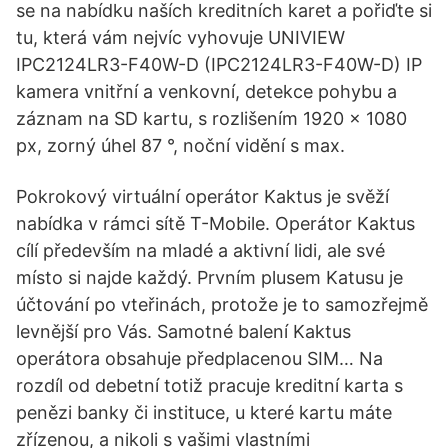
se na nabídku naších kreditních karet a pořiďte si
tu, která vám nejvíc vyhovuje UNIVIEW
IPC2124LR3-F40W-D (IPC2124LR3-F40W-D) IP
kamera vnitřní a venkovní, detekce pohybu a
záznam na SD kartu, s rozlišením 1920 × 1080
px, zorný úhel 87 °, noční vidění s max.
Pokrokový virtuální operátor Kaktus je svěží
nabídka v rámci sítě T-Mobile. Operátor Kaktus
cílí především na mladé a aktivní lidi, ale své
místo si najde každý. Prvním plusem Katusu je
účtování po vteřinách, protože je to samozřejmě
levnější pro Vás. Samotné balení Kaktus
operátora obsahuje předplacenou SIM… Na
rozdíl od debetní totiž pracuje kreditní karta s
penězi banky či instituce, u které kartu máte
zřízenou, a nikoli s vašimi vlastními