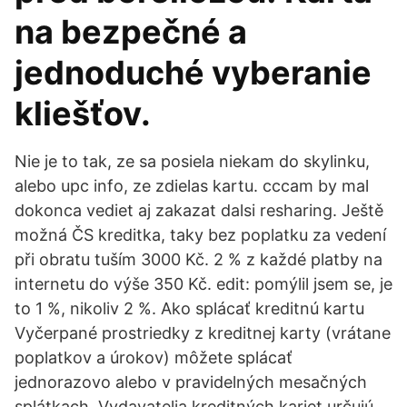
na bezpečné a
jednoduché vyberanie
kliešťov.
Nie je to tak, ze sa posiela niekam do skylinku,
alebo upc info, ze zdielas kartu. cccam by mal
dokonca vediet aj zakazat dalsi resharing. Ještě
možná ČS kreditka, taky bez poplatku za vedení
při obratu tuším 3000 Kč. 2 % z každé platby na
internetu do výše 350 Kč. edit: pomýlil jsem se, je
to 1 %, nikoliv 2 %. Ako splácať kreditnú kartu
Vyčerpané prostriedky z kreditnej karty (vrátane
poplatkov a úrokov) môžete splácať
jednorazovo alebo v pravidelných mesačných
splátkach. Vydavatelia kreditných kariet určujú