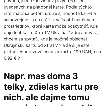
pôvodu, je možné zistiť z prvých 6 čísel
uvedených na platobnej karte. Podľa týchto
informácií sa potom určuje aj hodnota kariet a
samozrejme sa dá určiť aj veľkosť finančných
prostriedkov, ktoré karta môže poskytnúť. Kde
objednať kartu Xtra TV Ukraina ? Zdravím Vás ,
chcem sa spýtať , kde je možmé objednať
Ukrajinskú kartu od XtraTV ? a že či je ešte
platná jednorazová cena za kartu (199 UAH) cca
6,92 € ?
Napr. mas doma 3
telky, zdielas kartu pre
nich. ale dajme tomu