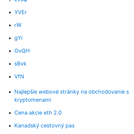
YVEr
rW
gYi
OvQH
sBvk
VfN
Najlepšie webové stránky na obchodovanie s
kryptomenami
Cena akcie eth 2.0
Kanadský cestovný pas