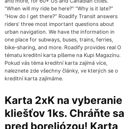
and more, for 60+ US and Canadian cities.
“When will my ride be here?” “Why is it late?”
“How do I get there?” Roadify Transit answers
riders’ three most important questions about
urban navigation. We have the information in
one place for subways, buses, trains, ferries,
bike-sharing, and more. Roadify provides real O
tématu kreditní karta píšeme na Kupi Magazínu.
Pokud vás téma kreditní karta zajímá více,
naleznete zde všechny články, ve kterých se o
kreditní karta zajímáme.
Karta 2xK na vyberanie
kliešťov 1ks. Chráňte sa
pred boreliózou! Karta