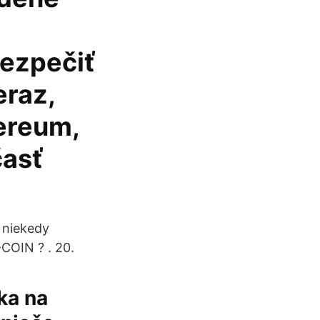
bezpečiť
eraz,
ereum,
časť
e niekedy
COIN ? . 20.
ka na