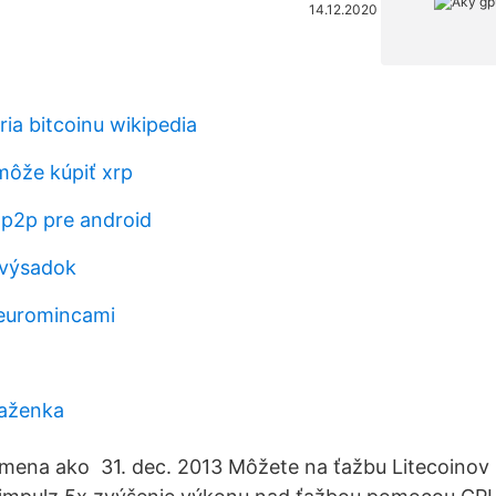
14.12.2020
ia bitcoinu wikipedia
ôže kúpiť xrp
 p2p pre android
výsadok
 euromincami
aženka
mena ako 31. dec. 2013 Môžete na ťažbu Litecoinov 