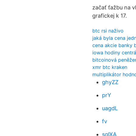
začať ťažbu na v
grafickej k 17.
btc rsi naživo
jaká byla cena jed
cena akcie banky 
iowa hodiny centrá
bitcoinová peněže
xmr btc kraken
multiplikátor hodn
ghyZZ
prY
uagdL
fv
sqlXA