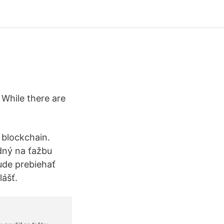
While there are
 blockchain.
dný na ťažbu
ude prebiehať
lášť.