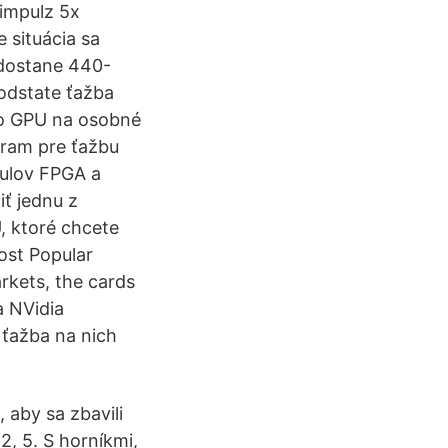
 impulz 5x
 situácia sa
 dostane 440-
podstate ťažba
ho GPU na osobné
gram pre ťažbu
dulov FPGA a
ť jednu z
, ktoré chcete
ost Popular
arkets, the cards
a NVidia
​​ťažba na nich
 aby sa zbavili
, 5. S horníkmi,