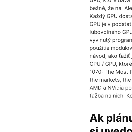
GPU, ktoré dáva
bežné, že na Ale 
Každý GPU dostan
GPU je v podstat
ľubovoľného GPU 
vyvinutý program
použitie modulo
návod, ako ťažiť 
CPU / GPU, ktoré
1070: The Most Po
the markets, the
AMD a NVidia pon
ťažba na nich Ko
Ak plán
si uved