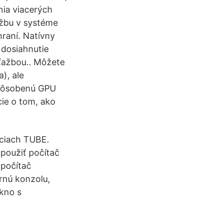
nia viacerých
ažbu v systéme
hraní. Natívny
 dosiahnutie
 ťažbou.. Môžete
), ale
spôsobenú GPU
cie o tom, ako
nciach TUBE.
použiť počítač
 počítač
ernú konzolu,
okno s