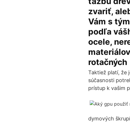
ťažbu drev
zvariť, al
Vám s tým
podľa váš
ocele, ner
materiálo
rotačných
Taktiež platí, ž
súčasnosti potre
prístup k vašim
dymových škrupín