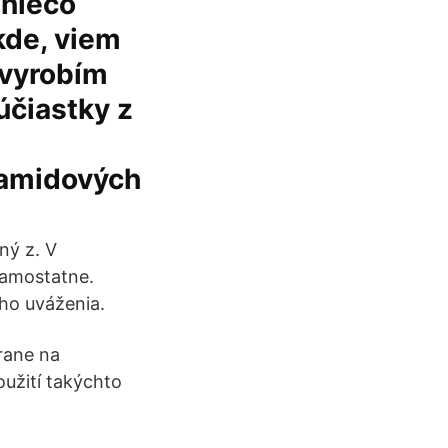
 niečo
kde, viem
 vyrobím
účiastky z
yamidových
ný z. V
samostatne.
ho uváženia.
rane na
užití takýchto