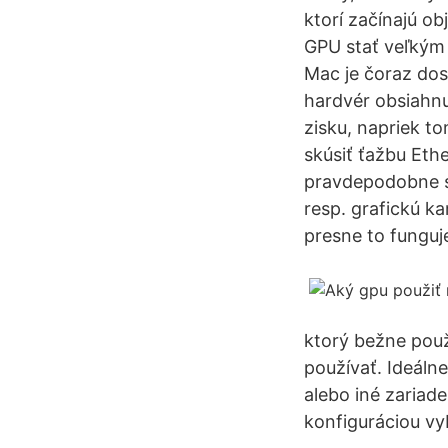
ktorí začínajú o
GPU stať veľkým 
Mac je čoraz dos
hardvér obsiahnu
zisku, napriek to
skúsiť ťažbu Eth
pravdepodobne s
resp. grafickú k
presne to funguj
ktorý bežne použ
používať. Ideálne
alebo iné zariade
konfiguráciou vy