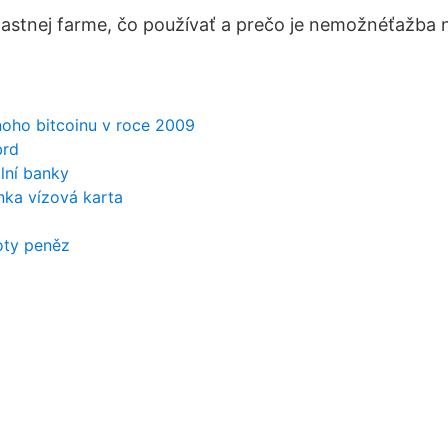
lastnej farme, čo používať a prečo je nemožnéťažba 
noho bitcoinu v roce 2009
brd
lní banky
nka vízová karta
oty peněz