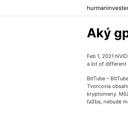
hurmaninvester
Aký gp
Feb 1, 2021 NVID
a lot of differen
BitTube – BitTub
Tvorcovia obsah
kryptomeny. Môže
ťažba, nebude môc