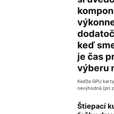
kompone
výkonne
dodatočn
keď sme
je čas p
výberu 
Keďže GPU karty,
nevýhodná (pri z
Štiepací k