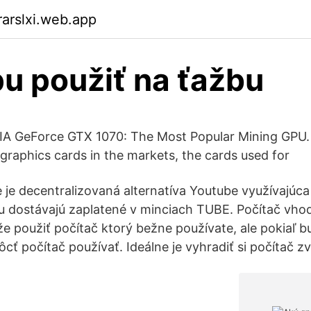
arslxi.web.app
u použiť na ťažbu
IA GeForce GTX 1070: The Most Popular Mining GPU. 
t graphics cards in the markets, the cards used for
e je decentralizovaná alternatíva Youtube využívajúca
u dostávajú zaplatené v minciach TUBE. Počítač vho
 použiť počítač ktorý bežne používate, ale pokiaľ b
ť počítač používať. Ideálne je vyhradiť si počítač zv