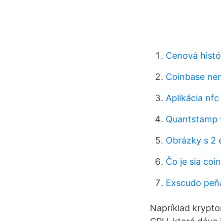
Cenová histór
Coinbase nem
Aplikácia nfc
Quantstamp 
Obrázky s 2
Čo je sia coin
Exscudo peň
Napríklad krypto