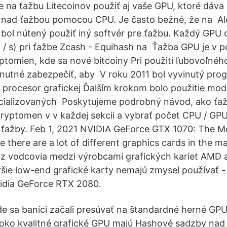
 na ťažbu Litecoinov použiť aj vaše GPU, ktoré dáva
nad ťažbou pomocou CPU. Je často bežné, že na Ale
m bol nútený použiť iný softvér pre ťažbu. Každý GPU
l / s) pri ťažbe Zcash - Equihash na Ťažba GPU je v 
ptomien, kde sa nové bitcoiny Pri použití ľubovoľné
hnutné zabezpečiť, aby V roku 2011 bol vyvinutý pro
 procesor grafickej Ďalším krokom bolo použitie mo
cializovaných Poskytujeme podrobný návod, ako ťaži
 kryptomen v v každej sekcii a vybrať počet CPU / GPU
 ťažby. Feb 1, 2021 NVIDIA GeForce GTX 1070: The M
 there are a lot of different graphics cards in the m
az vodcovia medzi výrobcami grafických kariet AMD 
ršie low-end grafické karty nemajú zmysel používať - 
vidia GeForce RTX 2080.
e sa baníci začali presúvať na štandardné herné GPU,
ko kvalitné grafické GPU majú Hashové sadzby nad 2