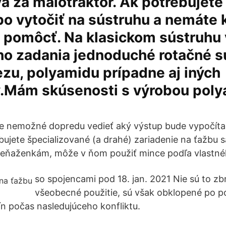
a za malotraktor. Ak potrebujete
ebo vytočiť na sústruhu a nemáte 
 pomôcť. Na klasickom sústruhu
ho zadania jednoduché rotačné s
ezu, polyamidu prípadne aj iných
v.Mám skúsenosti s výrobou pol
e je nemožné dopredu vedieť aký výstup bude vypočíta
bujete špecializované (a drahé) zariadenie na ťažbu 
 peňaženkám, môže v ňom použiť mince podľa vlastné
so spojencami pod 18. jan. 2021 Nie sú to zb
všeobecné použitie, sú však obklopené po po
 počas nasledujúceho konfliktu.