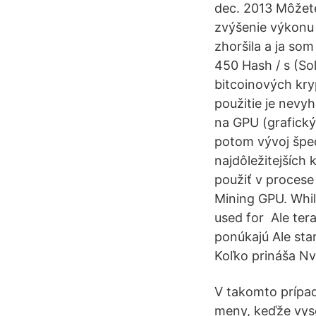
dec. 2013 Môžete
zvýšenie výkonu 
zhoršila a ja so
450 Hash / s (So
bitcoinových kry
použitie je nevy
na GPU (grafický
potom vývoj špe
najdôležitejších
použiť v procese
Mining GPU. While
used for Ale ter
ponúkajú Ale sta
Koľko prináša N
V takomto prípad
meny, keďže vyso