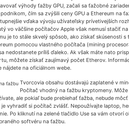
bjavovať výhody ťažby GPU, začali sa ťažobné zariade
podnikom, čím sa zvýšili ceny GPU a Ethereum na ť
tupnejšie vďaka vývoju užívateľsky prívetivejších roz
tý vo väčšine počítačov Apple však nemusí stačiť na
mu je to stále skvelý spôsob, ako získať skúsenosti s
ereum pomocou vlastného počítača (mining procesora
a nedostanete príliš ďaleko. Ak však máte nato pri
artu, môžete získať zaujímavý počet Etherov. Informá
e nájdete na oficiálnom webe.
Tvorcovia obsahu dostávajú zaplatené v mi
Počítač vhodný na ťažbu kryptomeny. Môže 
ívate, ale pokiaľ bude prebiehať ťažba, nebude môcť
 je vyhradiť si počítač zvlášť. Nepoužívajte laptop, h
nie. Po kliknutí na zelené tlačidlo Use sa vám otvorí 
braného softvéru na ťažbu.