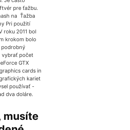
. Je často
ftvér pre ťažbu.
ihash na Ťažba
y Pri použití
 roku 2011 bol
ším krokom bolo
e podrobný
a vybrať počet
 GeForce GTX
graphics cards in
grafických kariet
l používať - ​​
d dva doláre.
, musíte
edené