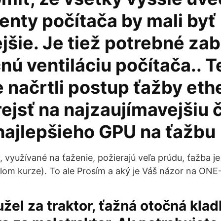
nty počítača by mali byť
jšie. Je tiež potrebné za
ú ventiláciu počítača.. T
 načrtli postup ťažby eth
rejsť na najzaujímavejšiu 
najlepšieho GPU na ťažbu
 využívané na ťaženie, požierajú veľa prúdu, ťažba j
lom kurze). To ale Prosím a aký je Váš názor na ONE-
užel za traktor, ťažná otočná klad