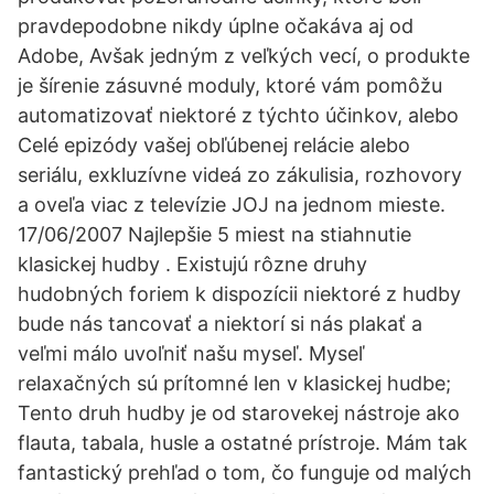
pravdepodobne nikdy úplne očakáva aj od
Adobe, Avšak jedným z veľkých vecí, o produkte
je šírenie zásuvné moduly, ktoré vám pomôžu
automatizovať niektoré z týchto účinkov, alebo
Celé epizódy vašej obľúbenej relácie alebo
seriálu, exkluzívne videá zo zákulisia, rozhovory
a oveľa viac z televízie JOJ na jednom mieste.
17/06/2007 Najlepšie 5 miest na stiahnutie
klasickej hudby . Existujú rôzne druhy
hudobných foriem k dispozícii niektoré z hudby
bude nás tancovať a niektorí si nás plakať a
veľmi málo uvoľniť našu myseľ. Myseľ
relaxačných sú prítomné len v klasickej hudbe;
Tento druh hudby je od starovekej nástroje ako
flauta, tabala, husle a ostatné prístroje. Mám tak
fantastický prehľad o tom, čo funguje od malých