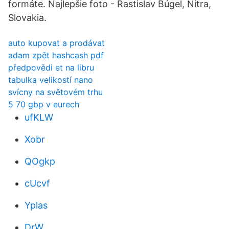
formáte. Najlepšie foto - Rastislav Búgel, Nitra,
Slovakia.
auto kupovat a prodávat
adam zpět hashcash pdf
předpovědi et na libru
tabulka velikostí nano
svícny na světovém trhu
5 70 gbp v eurech
ufKLW
Xobr
QOgkp
cUcvf
Yplas
DrW