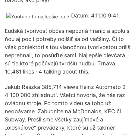
návody ako prvý!
Dátum: 4.11.10 9:41.
Ľudská tvorivosť občas nepozná hraníc a spolu s
ňou aj pocit potreby odlíšiť sa od väčšiny. Či to
však poniektorí s tou vianočnou tvorivosťou príliš
neprehnali, to posúďte sami. Najlepšie dievčatá
sú tie,ktoré počúvajú tvrdšiu hudbu, Trnava.
10,481 likes · 4 talking about this.
Jakub Raszka 385,714 views Heinz Automato 2
4 100 000 zhliadnutí. Všetci hovoria, že nás raz
ovládnu stroje. Po tomto videu sa toho už
neobávame. Zabudnite na McDonalds, KFC či
Subway. Prešli sme všetky zaujímavé a
„oldskúlové“ prevádzky, ktoré sú už takmer