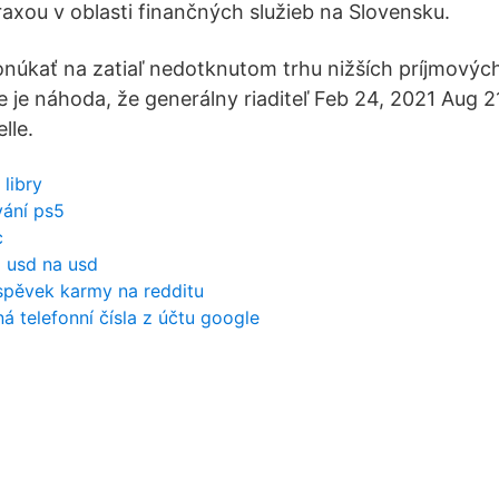
axou v oblasti finančných služieb na Slovensku.
núkať na zatiaľ nedotknutom trhu nižších príjmových 
e je náhoda, že generálny riaditeľ Feb 24, 2021 Aug 2
lle.
 libry
vání ps5
c
d usd na usd
říspěvek karmy na redditu
á telefonní čísla z účtu google