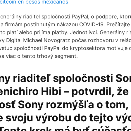
 bitcoin en pesos mexicanos
nerálny riaditeľ spoločnosti PayPal, o podpore, ktor
a firmám postihnutým nákazou COVID-19. Prečítajte si
to platí alebo prijíma platby. Jednotlivci. Generálny ri
xy Digital Michael Novogratz počas rozhovoru v rel
vstup spoločnosti PayPal do kryptosektora motivuje 
sa viac o tento trhový segment.
y riaditeľ spoločnosti So
enichiro Hibi – potvrdil, že
osť Sony rozmýšľa o tom,
e svoju výrobu do tejto v
 Tento krok má byť súčasť