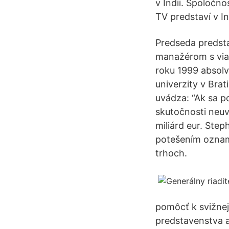
v Indii. Spoločno
TV predstaví v Ind
Predseda predsta
manažérom s viac
roku 1999 absolvo
univerzity v Brat
uvádza: “Ak sa p
skutočnosti neuv
miliárd eur. Step
potešením oznamu
trhoch.
pomôcť k svižnej
predstavenstva a