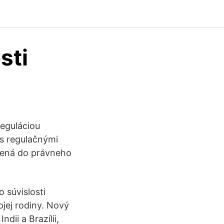
sti
reguláciou
 s regulačnými
ojená do právneho
o súvislosti
jej rodiny. Nový
dii a Brazílii,