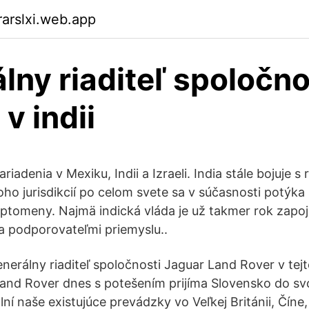
arslxi.web.app
lny riaditeľ spoločno
v indii
iadenia v Mexiku, Indii a Izraeli. India stále bojuje s 
o jurisdikcií po celom svete sa v súčasnosti potýka
yptomeny. Najmä indická vláda je už takmer rok zap
 a podporovateľmi priemyslu..
enerálny riaditeľ spoločnosti Jaguar Land Rover v tejt
Land Rover dnes s potešením prijíma Slovensko do svo
í naše existujúce prevádzky vo Veľkej Británii, Číne, In