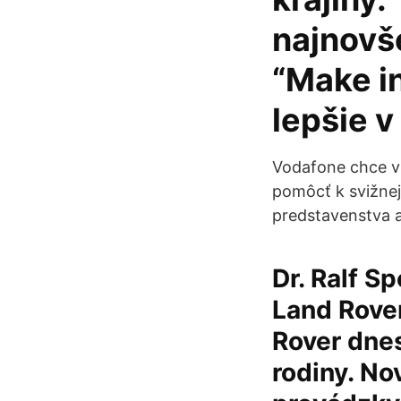
najnovše
“Make in 
lepšie v
Vodafone chce v 
pomôcť k svižnej
predstavenstva a
Dr. Ralf S
Land Rover
Rover dnes
rodiny. No