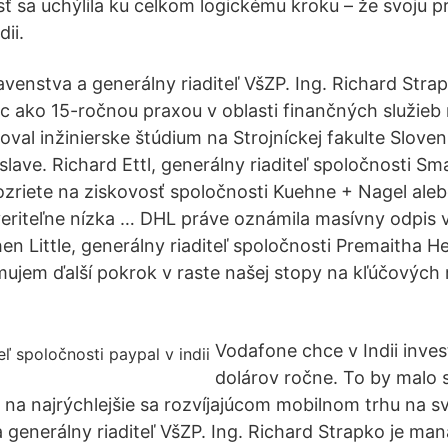
sť sa uchýlila ku celkom logickému kroku – že svoju p
ii.
venstva a generálny riaditeľ VšZP. Ing. Richard Strap
 ako 15-ročnou praxou v oblasti finančných služieb 
val inžinierske štúdium na Strojníckej fakulte Sloven
islave. Richard Ettl, generálny riaditeľ spoločnosti Sm
ozriete na ziskovosť spoločnosti Kuehne + Nagel aleb
eriteľne nízka … DHL práve oznámila masívny odpis 
hen Little, generálny riaditeľ spoločnosti Premaitha He
jem ďalší pokrok v raste našej stopy na kľúčových
Vodafone chce v Indii inves
dolárov ročne. To by malo 
 na najrýchlejšie sa rozvíjajúcom mobilnom trhu na s
 generálny riaditeľ VšZP. Ing. Richard Strapko je ma