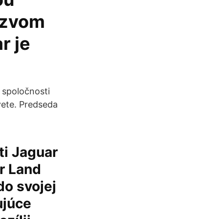
názvom
r je
 spoločnosti
vete. Predseda
ti Jaguar
ar Land
do svojej
ujúce