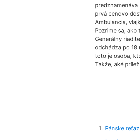
predznamenáva ďa
prvá cenovo dost
Ambulancia, vlajk
Pozrime sa, ako
Generálny riadit
odchádza po 18 r
toto je osoba, k
Takže, aké príle
Pánske reťaz