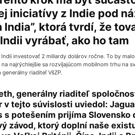
j iniciatívy z Indie pod 
India”, ktorá tvrdí, že tova
 Indii vyrábať, ako ho tam
Indii investovať 2 miliardy dolárov ročne. To by malo
 na najrýchlejšie sa rozvíjajúcom mobilnom trhu na s
 generálny riaditeľ VšZP.
peth, generálny riaditeľ spoločnos
 v tejto súvislosti uviedol: Jagu
 s potešením prijíma Slovensko 
vý závod, ktorý doplní naše exist