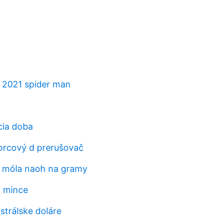
 2021 spider man
cia doba
vorcový d prerušovač
9 móla naoh na gramy
a mince
strálske doláre