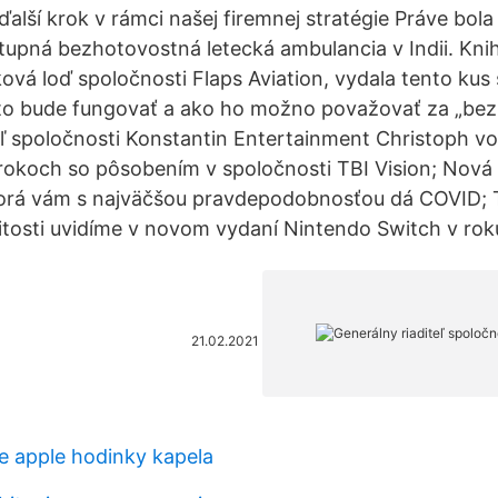
lší krok v rámci našej firemnej stratégie Práve bol
upná bezhotovostná letecká ambulancia v Indii. Knih
ová loď spoločnosti Flaps Aviation, vydala tento kus 
 to bude fungovať a ako ho možno považovať za „bez
eľ spoločnosti Konstantin Entertainment Christoph v
okoch so pôsobením v spoločnosti TBI Vision; Nová š
torá vám s najväčšou pravdepodobnosťou dá COVID; T
žitosti uvidíme v novom vydaní Nintendo Switch v ro
21.02.2021
e apple hodinky kapela