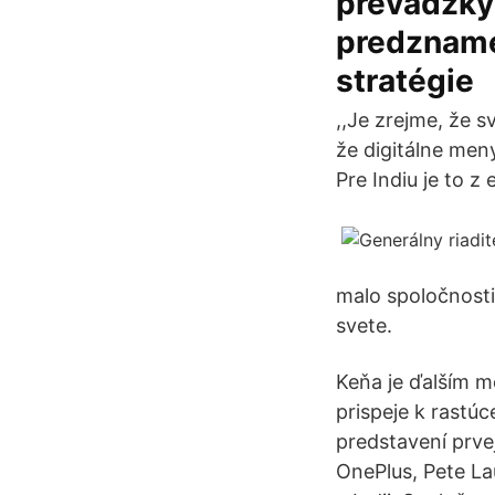
prevádzky v
predznamen
stratégie
,,Je zrejme, že 
že digitálne men
Pre Indiu je to 
malo spoločnosti
svete.
Keňa je ďalším 
prispeje k rastú
predstavení prve
OnePlus, Pete La