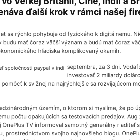
o Veľkej Británii, Číne, Indii a Bra
áva ďalší krok v rámci našej fi
svet sa rýchlo pohybuje od fyzického k digitálnemu. N
y budú mať čoraz väčší význam a budú mať čoraz väč
z ekonomického hľadiska komplikovaný okamih.
septembra, za 3 dni. Vodafo
investovať 2 miliardy dolár
 pomôcť k svižnej na najrýchlejšie sa rozvíjajúcom m
medzinárodným územím, o ktorom si myslíme, že po ú
cemu počtu opakujúcich sa testovacích predajov. Aug 
j OnePlus TV informoval samotný generálny riaditeľ 
u, prostredníctvom svojho najnovšieho blogu. OnePlu