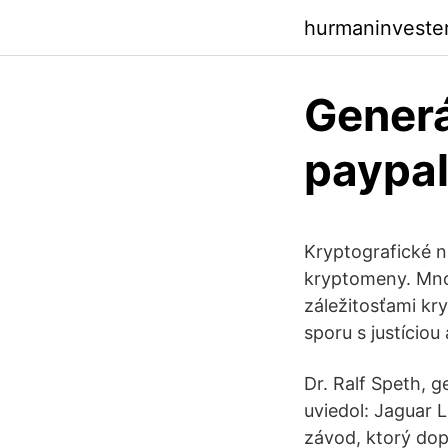
hurmaninvester
Generá
paypal 
Kryptografické nar
kryptomeny. Mnoh
záležitosťami kr
sporu s justíciou
Dr. Ralf Speth, g
uviedol: Jaguar 
závod, ktorý dopln