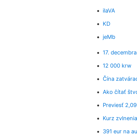
ilaVA
KD
jeMb
17. decembra
12 000 krw
Čína zatvára
Ako čítať št
Previesť 2,0
Kurz zvlneni
391 eur na au