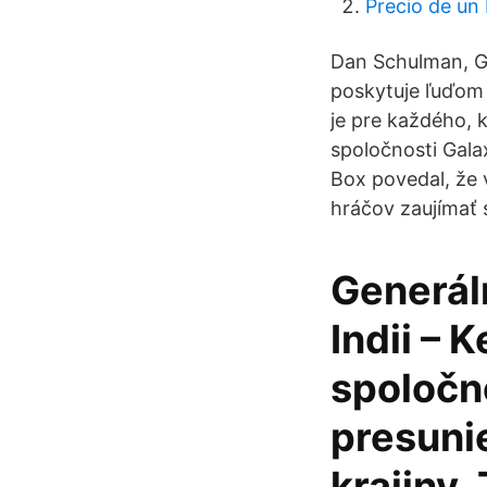
Precio de un
Dan Schulman, Ge
poskytuje ľuďom 
je pre každého, k
spoločnosti Gala
Box povedal, že 
hráčov zaujímať 
Generáln
Indii – K
spoločn
presuni
krajiny.