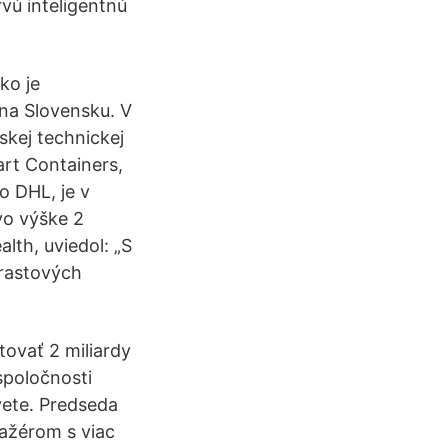
rvú inteligentnú
ko je
na Slovensku. V
skej technickej
art Containers,
o DHL, je v
vo výške 2
alth, uviedol: „S
 rastových
tovať 2 miliardy
spoločnosti
vete. Predseda
nažérom s viac