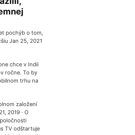
zílii,
remnej
iet pochýb o tom,
šiu Jan 25, 2021
ne chce v Indii
ov ročne. To by
obilnom trhu na
plnom založení
21, 2019 · O
spoločnosti
s TV odštartuje