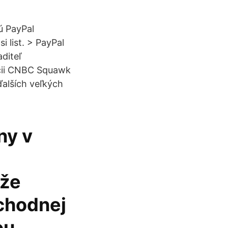
ú PayPal
 list. > PayPal
aditeľ
ácii CNBC Squawk
ďalších veľkých
ny v
 že
ýchodnej
ou