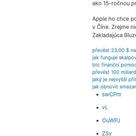
ako 15-ročnou pr
Apple ho chce po
v Číne. Zrejme ni
Zakladajúca Bluze
převést 23,00 $ na
jak funguje skalpo
btc finanční pomo
převést 100 miliar
jaký je nejvyšší p
jak obnovit smazan
swCPm
vL
OuWPJ
ZSv