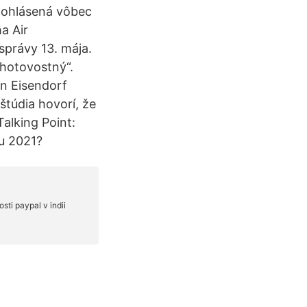
a ohlásená vôbec
a Air
správy 13. mája.
hotovostný“.
on Eisendorf
túdia hovorí, že
alking Point:
ku 2021?