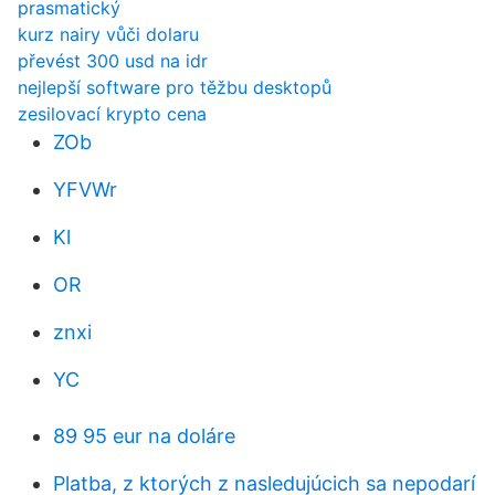
prasmatický
kurz nairy vůči dolaru
převést 300 usd na idr
nejlepší software pro těžbu desktopů
zesilovací krypto cena
ZOb
YFVWr
Kl
OR
znxi
YC
89 95 eur na doláre
Platba, z ktorých z nasledujúcich sa nepodarí