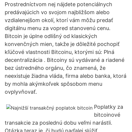
Prostredníctvom nej nájdete potenciálnych
predávajúcich vo svojom najbližšom alebo
vzdialenejšom okolí, ktorí vám môžu predať
digitálnu menu za vopred stanovenú cenu.
Bitcoin je úplne odlišný od klasických
konvenčných mien, takže je dôležité pochopiť
kľúčové vlastnosti Bitcoinu, ktorými sú: Plná
decentralizácia . Bitcoiny sú vydávané a riadené
bez ústredného orgánu, čo znamená, že
neexistuje žiadna vláda, firma alebo banka, ktorá
by mohla akýmkoľvek spôsobom menu
ovplyvňovať.
Poplatky za
bitcoinové
transakcie za poslednú dobu veľmi narástli.
Otázka teraz je, či budú naďalej slúžiť