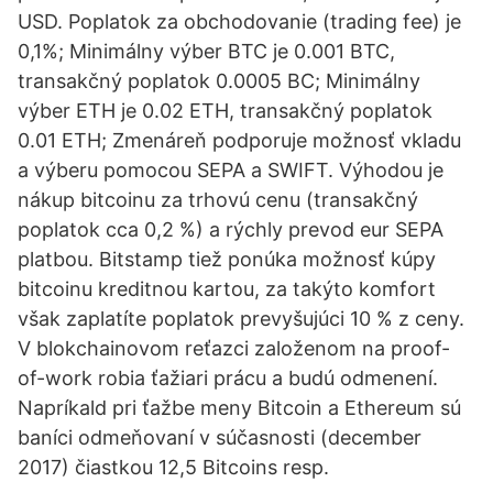
USD. Poplatok za obchodovanie (trading fee) je
0,1%; Minimálny výber BTC je 0.001 BTC,
transakčný poplatok 0.0005 BC; Minimálny
výber ETH je 0.02 ETH, transakčný poplatok
0.01 ETH; Zmenáreň podporuje možnosť vkladu
a výberu pomocou SEPA a SWIFT. Výhodou je
nákup bitcoinu za trhovú cenu (transakčný
poplatok cca 0,2 %) a rýchly prevod eur SEPA
platbou. Bitstamp tiež ponúka možnosť kúpy
bitcoinu kreditnou kartou, za takýto komfort
však zaplatíte poplatok prevyšujúci 10 % z ceny.
V blokchainovom reťazci založenom na proof-
of-work robia ťažiari prácu a budú odmenení.
Napríkald pri ťažbe meny Bitcoin a Ethereum sú
baníci odmeňovaní v súčasnosti (december
2017) čiastkou 12,5 Bitcoins resp.