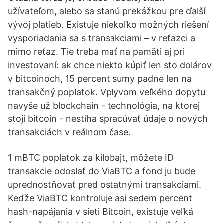
užívateľom, alebo sa stanú prekážkou pre ďalší
vývoj platieb. Existuje niekoľko možných riešení
vysporiadania sa s transakciami – v reťazci a
mimo reťaz. Tie treba mať na pamäti aj pri
investovaní: ak chce niekto kúpiť len sto dolárov
v bitcoinoch, 15 percent sumy padne len na
transakčný poplatok. Vplyvom veľkého dopytu
navyše už blockchain - technológia, na ktorej
stojí bitcoin - nestíha spracúvať údaje o nových
transakciách v reálnom čase.
1 mBTC poplatok za kilobajt, môžete ID
transakcie odoslať do ViaBTC a fond ju bude
uprednostňovať pred ostatnými transakciami.
Keďže ViaBTC kontroluje asi sedem percent
hash-napájania v sieti Bitcoin, existuje veľká