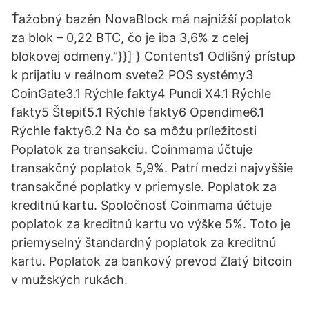
Ťažobný bazén NovaBlock má najnižší poplatok
za blok – 0,22 BTC, čo je iba 3,6% z celej
blokovej odmeny."}}] } Contents1 Odlišný prístup
k prijatiu v reálnom svete2 POS systémy3
CoinGate3.1 Rýchle fakty4 Pundi X4.1 Rýchle
fakty5 Štepiť5.1 Rýchle fakty6 Opendime6.1
Rýchle fakty6.2 Na čo sa môžu príležitosti
Poplatok za transakciu. Coinmama účtuje
transakčný poplatok 5,9%. Patrí medzi najvyššie
transakčné poplatky v priemysle. Poplatok za
kreditnú kartu. Spoločnosť Coinmama účtuje
poplatok za kreditnú kartu vo výške 5%. Toto je
priemyselný štandardný poplatok za kreditnú
kartu. Poplatok za bankový prevod Zlatý bitcoin
v mužských rukách.