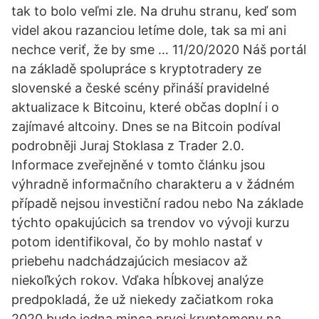
tak to bolo veľmi zle. Na druhu stranu, keď som
videl akou razanciou letíme dole, tak sa mi ani
nechce veriť, že by sme … 11/20/2020 Náš portál
na základě spolupráce s kryptotradery ze
slovenské a české scény přináší pravidelné
aktualizace k Bitcoinu, které občas doplní i o
zajímavé altcoiny. Dnes se na Bitcoin podíval
podrobněji Juraj Stoklasa z Trader 2.0.
Informace zveřejněné v tomto článku jsou
výhradně informačního charakteru a v žádném
případě nejsou investiční radou nebo Na základe
týchto opakujúcich sa trendov vo vývoji kurzu
potom identifikoval, čo by mohlo nastať v
priebehu nadchádzajúcich mesiacov až
niekoľkých rokov. Vďaka hĺbkovej analýze
predpokladá, že už niekedy začiatkom roka
2020 bude jedna minca prvej kryptomeny na