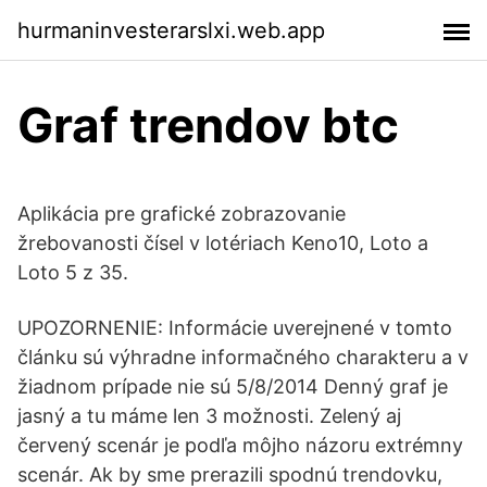
hurmaninvesterarslxi.web.app
Graf trendov btc
Aplikácia pre grafické zobrazovanie
žrebovanosti čísel v lotériach Keno10, Loto a
Loto 5 z 35.
UPOZORNENIE: Informácie uverejnené v tomto
článku sú výhradne informačného charakteru a v
žiadnom prípade nie sú 5/8/2014 Denný graf je
jasný a tu máme len 3 možnosti. Zelený aj
červený scenár je podľa môjho názoru extrémny
scenár. Ak by sme prerazili spodnú trendovku,