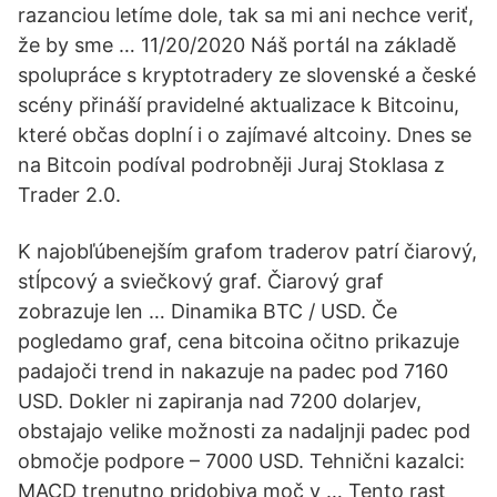
razanciou letíme dole, tak sa mi ani nechce veriť,
že by sme … 11/20/2020 Náš portál na základě
spolupráce s kryptotradery ze slovenské a české
scény přináší pravidelné aktualizace k Bitcoinu,
které občas doplní i o zajímavé altcoiny. Dnes se
na Bitcoin podíval podrobněji Juraj Stoklasa z
Trader 2.0.
K najobľúbenejším grafom traderov patrí čiarový,
stĺpcový a sviečkový graf. Čiarový graf
zobrazuje len … Dinamika BTC / USD. Če
pogledamo graf, cena bitcoina očitno prikazuje
padajoči trend in nakazuje na padec pod 7160
USD. Dokler ni zapiranja nad 7200 dolarjev,
obstajajo velike možnosti za nadaljnji padec pod
območje podpore – 7000 USD. Tehnični kazalci:
MACD trenutno pridobiva moč v … Tento rast