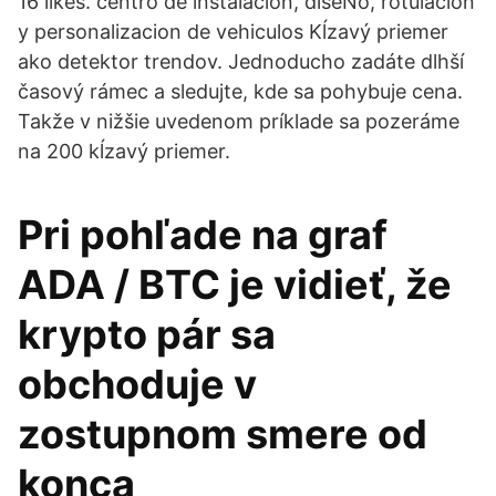
16 likes. centro de instalacion, diseÑo, rotulacion
y personalizacion de vehiculos Kĺzavý priemer
ako detektor trendov. Jednoducho zadáte dlhší
časový rámec a sledujte, kde sa pohybuje cena.
Takže v nižšie uvedenom príklade sa pozeráme
na 200 kĺzavý priemer.
Pri pohľade na graf
ADA / BTC je vidieť, že
krypto pár sa
obchoduje v
zostupnom smere od
konca